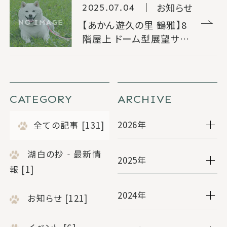
お知らせ
2025.07.04
【あかん遊久の里 鶴雅】8
階屋上 ドーム型展望サウ
WEB会員限定特別プラ
WEB会員新規登録
ナ 営業再開お知らせ
ン
法人契約のお客様
マイページログイン
CATEGORY
ARCHIVE
ご予約確認・変更
ご予約キャンセル
2026年
全ての記事 [131]
新着情報
お問い合わせ
宿泊約款
湖白の抄‐最新情
2025年
報 [1]
2024年
お知らせ [121]