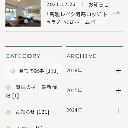
お知らせ
2021.12.23
「鶴雅レイク阿寒ロッジ ト
ゥラノ」公式ホームページ
WEB会員限定特別プラ
WEB会員新規登録
リニューアルのお知らせ
ン
法人契約のお客様
マイページログイン
CATEGORY
ARCHIVE
ご予約確認・変更
ご予約キャンセル
2026年
全ての記事 [131]
新着情報
お問い合わせ
宿泊約款
湖白の抄‐最新情
2025年
報 [1]
2024年
お知らせ [121]