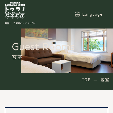
Language
Guest Rooms
TOP
コンセプト
客室
お部屋
館内施設
食事
温泉
TOP
客室
アクセス
愛犬と愉しむ