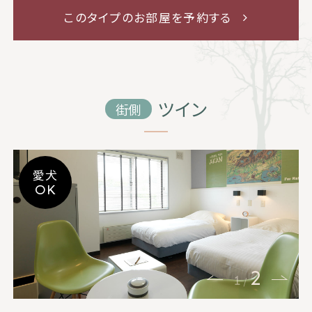
このタイプのお部屋を予約する
ツイン
街側
愛犬
OK
2
1
/