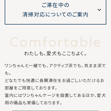
ご滞在中の
清掃対応についてのご案内
WEB会員限定特別プラ
WEB会員新規登録
ン
Comfortable
法人契約のお客様
マイページログイン
ご予約確認・変更
ご予約キャンセル
わたしも、愛犬もここちよく。
ワンちゃんと一緒でも、アクティブ派でも、気まま派で
新着情報
お問い合わせ
宿泊約款
も。
どなたでも快適に長期滞在をお過ごしいただけるお
部屋をご用意しております。
室内にはワンちゃんケージを設置してあるほか、愛犬
用の備品も常備しております。