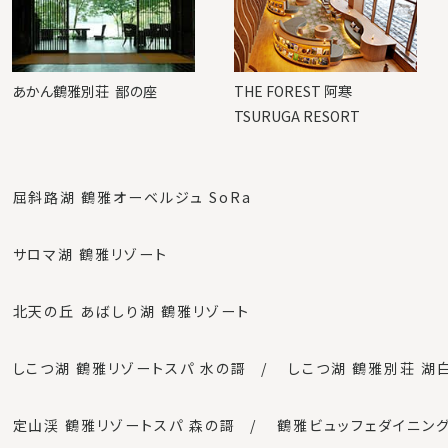
あかん鶴雅別荘
鄙の座
THE FOREST 阿寒
TSURUGA RESORT
屈斜路湖 鶴雅オーベルジュ SoRa
サロマ湖 鶴雅リゾート
北天の丘 あばしり湖 鶴雅リゾート
しこつ湖 鶴雅リゾートスパ 水の謌
しこつ湖 鶴雅別荘 湖
定山渓 鶴雅リゾートスパ 森の謌
鶴雅ビュッフェダイニング